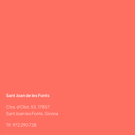
Sant Joan de les Fonts
Ctra. d'Olot, 55, 17857
Sant Joan les Fonts, Girona
Tlf: 972 290 728