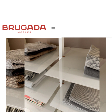
INICI
/
TEXT LINK
/
NANTES