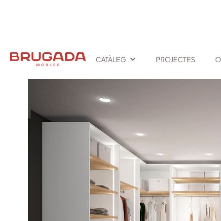
INICI
/
TEXT LINK
/
DUBAI
CATÀLEG
PROJECTES
O