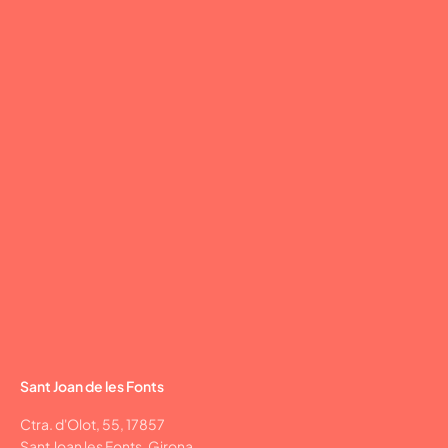
Sant Joan de les Fonts
Ctra. d'Olot, 55, 17857
Sant Joan les Fonts, Girona