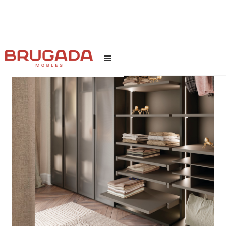
INICI
/
TEXT LINK
/
AMALFI