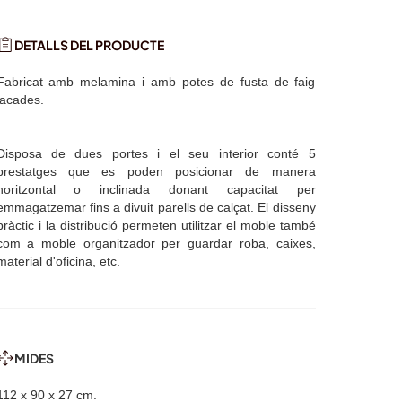
DETALLS DEL PRODUCTE
Fabricat amb melamina i amb potes de fusta de faig
lacades.
Disposa de dues portes i el seu interior conté 5
prestatges que es poden posicionar de manera
horitzontal o inclinada donant capacitat per
emmagatzemar fins a divuit parells de calçat. El disseny
pràctic i la distribució permeten utilitzar el moble també
com a moble organitzador per guardar roba, caixes,
material d'oficina, etc.
MIDES
112 x 90 x 27 cm.