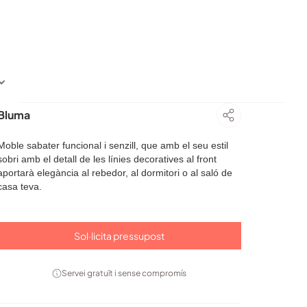
Bluma
Moble sabater funcional i senzill, que amb el seu estil
sobri amb el detall de les línies decoratives al front
aportarà elegància al rebedor, al dormitori o al saló de
casa teva.
Sol·licita pressupost
Servei gratuït i sense compromís