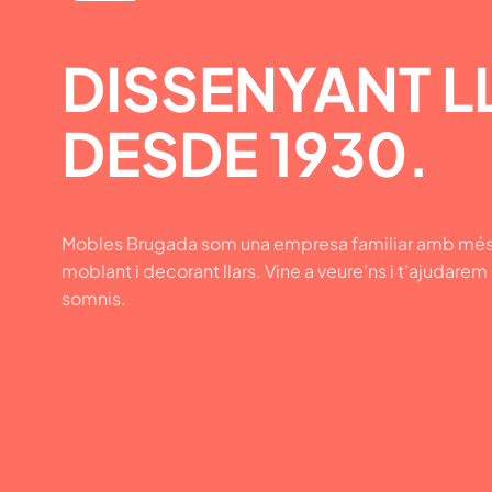
DISSENYANT L
DESDE 1930.
Mobles Brugada som una empresa familiar amb més
moblant i decorant llars. Vine a veure'ns i t'ajudarem
somnis.