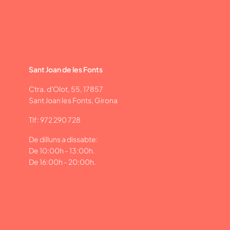
Sant Joan de les Fonts
Ctra. d'Olot, 55, 17857
Sant Joan les Fonts, Girona
Tlf: 972 290 728
De dilluns a dissabte:
De 10:00h - 13:00h.
De 16:00h - 20:00h.