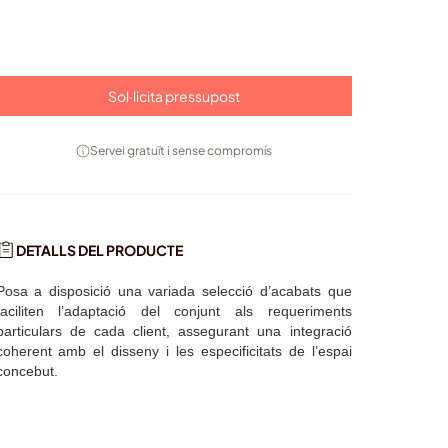
Sol·licita pressupost
Servei gratuït i sense compromís
DETALLS DEL PRODUCTE
Posa a disposició una variada selecció d’acabats que
faciliten l’adaptació del conjunt als requeriments
particulars de cada client, assegurant una integració
coherent amb el disseny i les especificitats de l’espai
concebut.