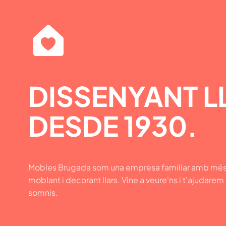
DISSENYANT L
DESDE 1930.
Mobles Brugada som una empresa familiar amb més
moblant i decorant llars. Vine a veure'ns i t'ajudarem
somnis.