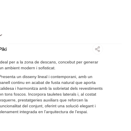
Piki
Ideal per a la zona de descans, concebut per generar
un ambient modern i sofisticat.
Presenta un disseny lineal i contemporani, amb un
panell continu en acabat de fusta natural que aporta
calidesa i harmonitza amb la sobrietat dels revestiments
en tons foscos. Incorpora tauletes laterals i, al costat
esquerre, prestatgeries auxiliars que reforcen la
funcionalitat del conjunt, oferint una solució elegant i
plenament integrada en l’arquitectura de l’espai.