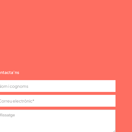
ntacta’ns