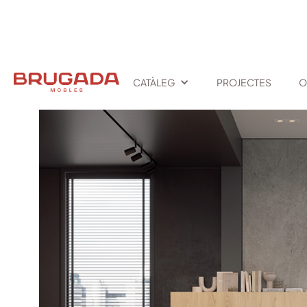
INICI
/
TEXT LINK
/
PIKI
CATÀLEG
PROJECTES
O