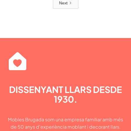
Next
DISSENYANT LLARS DESDE
1930.
Mobles Brugada som una empresa familiar amb més
de 50 anys d'experiència moblant i decorant llars.