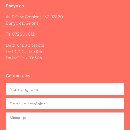
Banyoles
Av. Països Catalans, 163, 17820
Banyoles, Girona
Tlf: 872 206 812
De dilluns a dissabte:
De 10:00h - 13:00h.
De 16:30h - 20:30h.
Contacta’ns