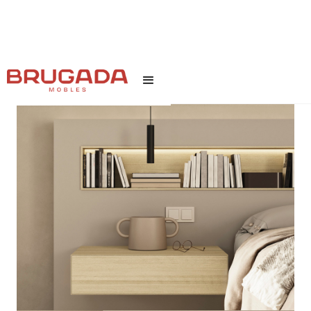
INICI
/
TEXT LINK
/
ORIS