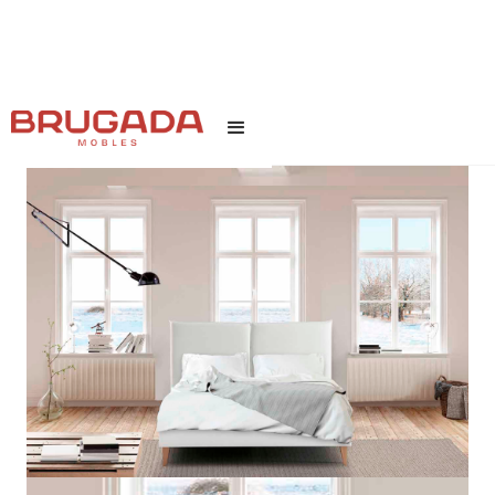
INICI
/
TEXT LINK
/
LINA