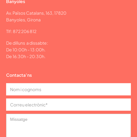
Banyoles
Av. Països Catalans, 163, 17820
Banyoles, Girona
Tlf: 872 206 812
De dilluns a dissabte:
De 10:00h - 13:00h.
De 16:30h - 20:30h.
Contacta’ns