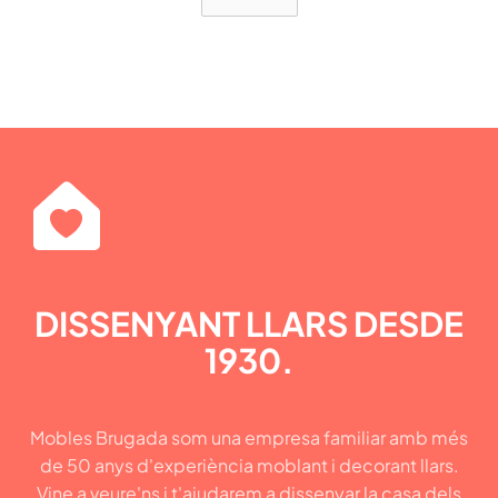
DISSENYANT LLARS DESDE
1930.
Mobles Brugada som una empresa familiar amb més
de 50 anys d'experiència moblant i decorant llars.
Vine a veure'ns i t'ajudarem a dissenyar la casa dels