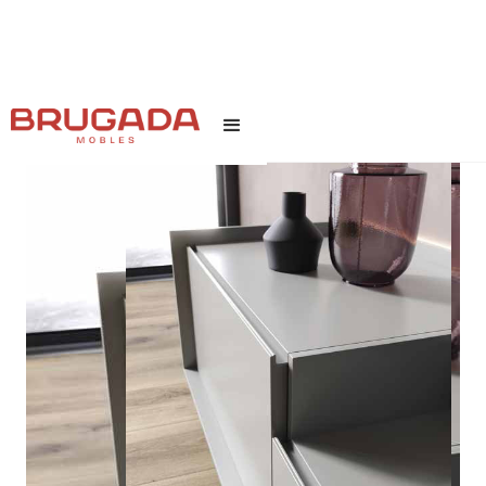
INICI
/
TEXT LINK
/
FLEKSA