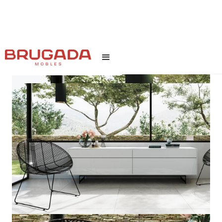
INICI
/
TEXT LINK
/
FILIP