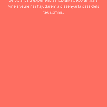
de 50 anys d'experiència moblant i decorant llars.
Vine a veure'ns i t'ajudarem a dissenyar la casa dels
teu somnis.