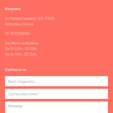
Banyoles
Av. Països Catalans, 163, 17820
Banyoles, Girona
Tlf: 872 206 812
De dilluns a dissabte:
De 10:00h - 13:00h.
De 16:30h - 20:30h.
Contacta’ns