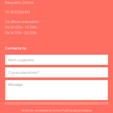
Banyoles, Girona
Tlf: 872 206 812
De dilluns a dissabte:
De 10:00h - 13:00h.
De 16:30h - 20:30h.
Contacta’ns
Al enviar, acceptes la nostra Política de privadesa