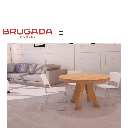
INICI
/
TEXT LINK
/
COL