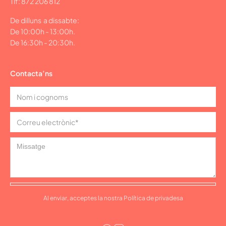
Tlf: 872 206 812
De dilluns a dissabte:
De 10:00h - 13:00h.
De 16:30h - 20:30h.
Contacta’ns
Al enviar, acceptes la nostra Política de privadesa