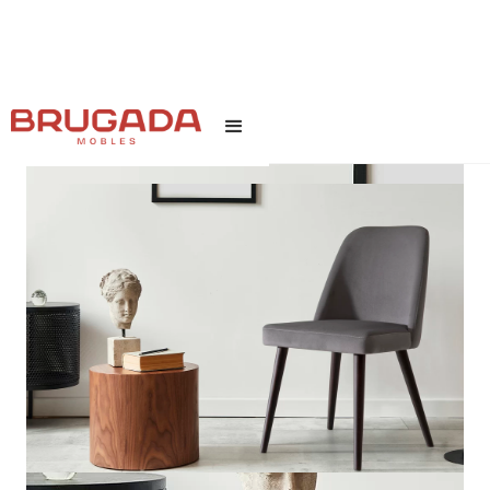
INICI
/
TEXT LINK
/
BOLO