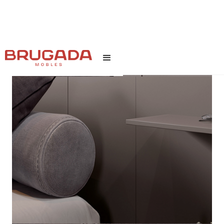
INICI
/
TEXT LINK
/
APPA