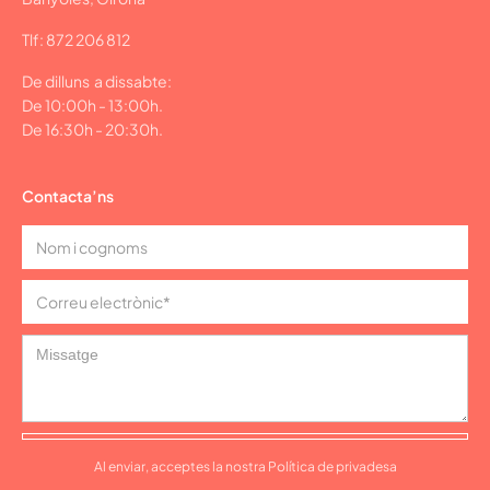
Tlf: 872 206 812
De dilluns a dissabte:
De 10:00h - 13:00h.
De 16:30h - 20:30h.
Contacta’ns
Al enviar, acceptes la nostra Política de privadesa