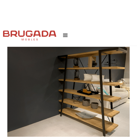
INICI
/
TEXT LINK
/
SELIS